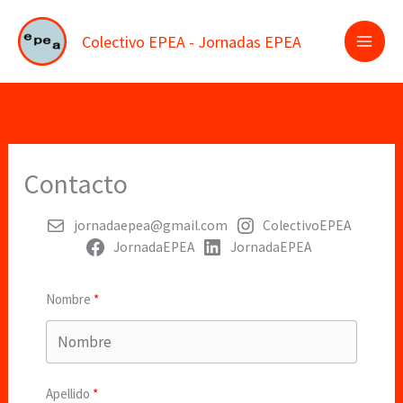
Ir
al
Colectivo EPEA - Jornadas EPEA
contenido
Contacto
jornadaepea@gmail.com
ColectivoEPEA
JornadaEPEA
JornadaEPEA
Nombre
Apellido